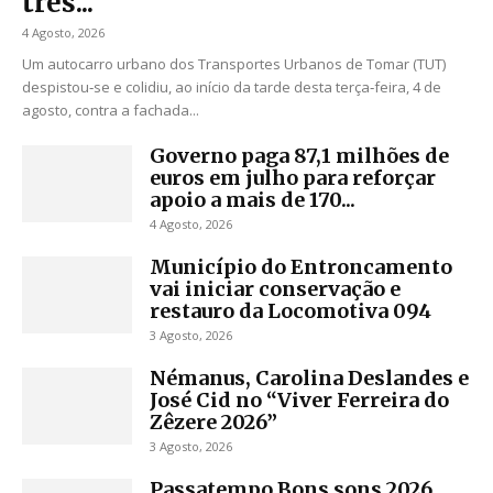
três...
4 Agosto, 2026
Um autocarro urbano dos Transportes Urbanos de Tomar (TUT)
despistou‑se e colidiu, ao início da tarde desta terça‑feira, 4 de
agosto, contra a fachada...
Governo paga 87,1 milhões de
euros em julho para reforçar
apoio a mais de 170...
4 Agosto, 2026
Município do Entroncamento
vai iniciar conservação e
restauro da Locomotiva 094
3 Agosto, 2026
Némanus, Carolina Deslandes e
José Cid no “Viver Ferreira do
Zêzere 2026”
3 Agosto, 2026
Passatempo Bons sons 2026