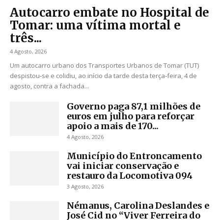
Autocarro embate no Hospital de
Tomar: uma vítima mortal e
três...
4 Agosto, 2026
Um autocarro urbano dos Transportes Urbanos de Tomar (TUT)
despistou‑se e colidiu, ao início da tarde desta terça‑feira, 4 de
agosto, contra a fachada...
Governo paga 87,1 milhões de
euros em julho para reforçar
apoio a mais de 170...
4 Agosto, 2026
Município do Entroncamento
vai iniciar conservação e
restauro da Locomotiva 094
3 Agosto, 2026
Némanus, Carolina Deslandes e
José Cid no “Viver Ferreira do